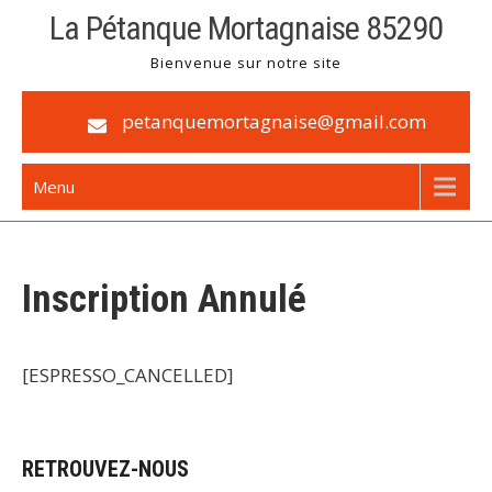
Skip
La Pétanque Mortagnaise 85290
to
Bienvenue sur notre site
content
petanquemortagnaise@gmail.com
Menu
Inscription Annulé
[ESPRESSO_CANCELLED]
RETROUVEZ-NOUS